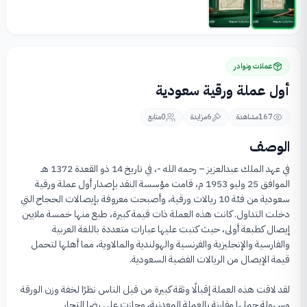
عملات ونوادر
أول عملة ورقية سعودية
167
مشاهدة
6
مزايدة
0
متابع
الوصف
في عهد الملك عبدالعزيز – رحمه الله -، في تاريخ 14 ذو القعدة 1372 هـ 
الموافق 25 وليو 1953 م، قامت مؤسسة النقد بإصدار أول عملة ورقية 
سعودية من فئة 10 ريالات ورقية، وأصبحت معروفة بإيصالات الحجاج التي 
دخلت التداول. كانت هذه العملة ذات قيمة كبيرة، طبع منها خمسة ملايين 
إيصال كطبعة أولى، حيث كتبت عليها عبارات متعددة باللغة العربية 
والفارسية والإنجليزية والفرنسية والهولندية والمالاوية، مما أهلها لتحمل 
لقد لاقت هذه العملة إقبالًا وثقة كبيرة من قبل الناس نظرًا لخفة وزن الورقة 
وسهولة حملها مقارنة بالعملة المعدنية، وحازت على رضا التجار 